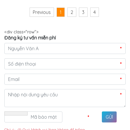
Previous
1
2
3
4
<div class="row">
Đăng ký tư vấn miễn phí
*
*
*
*
*
Chú ý : (*) Quý khách vui lòng không để trống