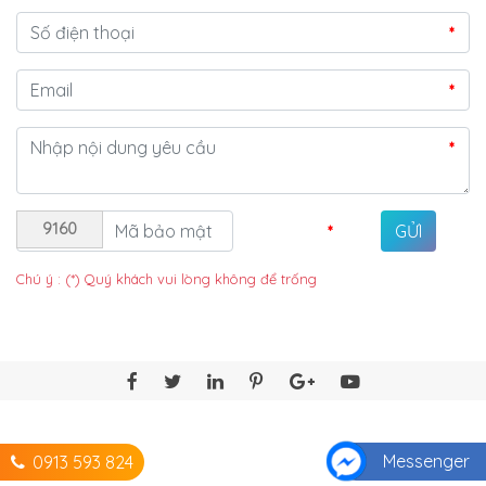
*
*
*
9160
*
Chú ý : (*) Quý khách vui lòng không để trống
Messenger
0913 593 824