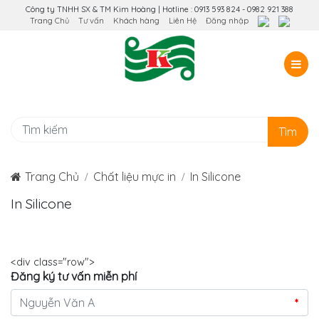
Công ty TNHH SX & TM Kim Hoàng | Hotline : 0913 593 824 - 0982 921 388
Trang Chủ
Tư vấn
Khách hàng
Liên Hệ
Đăng nhập
Tìm
Trang Chủ
Chất liệu mực in
In Silicone
In Silicone
<div class="row">
Đăng ký tư vấn miễn phí
*