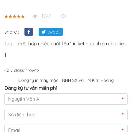
1047
share :
tweet
Tag :
in kết hợp nhiều chất liệu 1 in ket hop nhieu chat lieu
1
<div class="row">
Công ty in may mặc TNHH SX và TM Kim Hoàng
Đăng ký tư vấn miễn phí
*
*
*