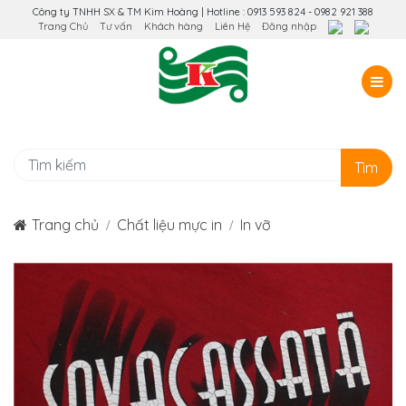
Công ty TNHH SX & TM Kim Hoàng | Hotline : 0913 593 824 - 0982 921 388
Trang Chủ
Tư vấn
Khách hàng
Liên Hệ
Đăng nhập
Tìm
Trang chủ
Chất liệu mực in
In vỡ