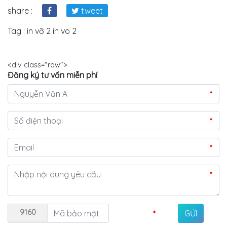
share :
tweet
Tag :
in vỡ 2 in vo 2
<div class="row">
Đăng ký tư vấn miễn phí
*
*
*
*
9160
*